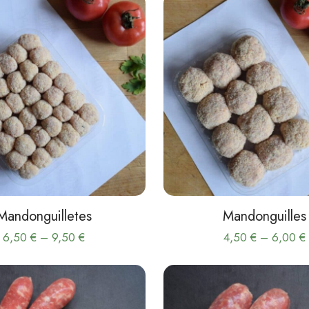
Mandonguilletes
Mandonguilles
Interval
6,50
€
–
9,50
€
4,50
€
–
6,00
€
de
Aquest
Aquest
preus:
producte
product
6,50 €
té
té
a