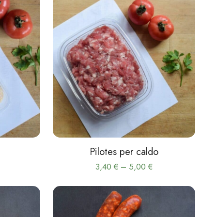
Pilotes per caldo
Interval
Interval
3,40
€
–
5,00
€
de
de
Aquest
preus:
preus:
e
producte
4,50 €
3,40 €
té
a
a