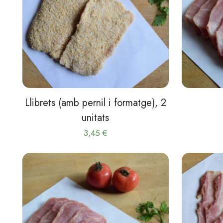
Llibrets (amb pernil i formatge), 2
unitats
3,45
€