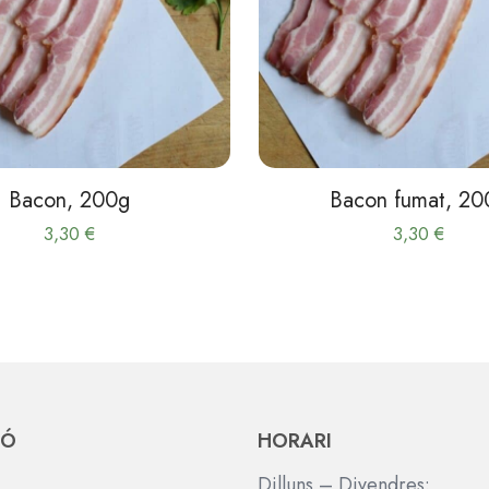
poden
poden
triar
triar
a
a
la
la
pàgina
pàgina
del
del
producte
product
Bacon, 200g
Bacon fumat, 20
3,30
€
3,30
€
IÓ
HORARI
Dilluns – Divendres: