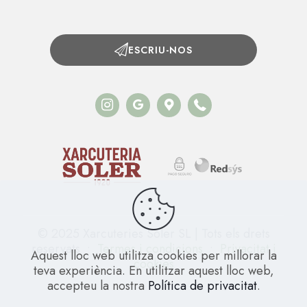
ESCRIU-NOS
© 2025 Xarcuteries Soler SL | Tots els drets
reservats •
Termes i condicions
•
Privacitat i
Aquest lloc web utilitza cookies per millorar la
cookies
teva experiència. En utilitzar aquest lloc web,
accepteu la nostra
Política de privacitat
.