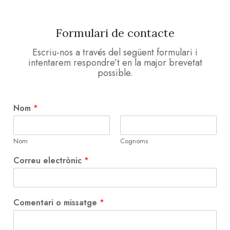
Formulari de contacte
Escriu-nos a través del següent formulari i
intentarem respondre’t en la major brevetat
possible.
*
Nom
*
N
o
m
Nom
Cognoms
o
Correu electrònic
*
Comentari o missatge
*