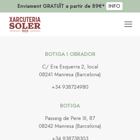
Enviament GRATUÏT a partir de 89€*
INFO
BOTIGA I OBRADOR
C/ Era Esquerra 2, local
08241 Manresa (Barcelona)
+34 938724980
BOTIGA
Passeig de Pere III, 87
08242 Manresa (Barcelona)
+34 938738303