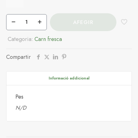
quantitat
AFEGIR
de
Carn
picada
Categoria:
Carn fresca
de
porc
Compartir
Informació addicional
Pes
N/D