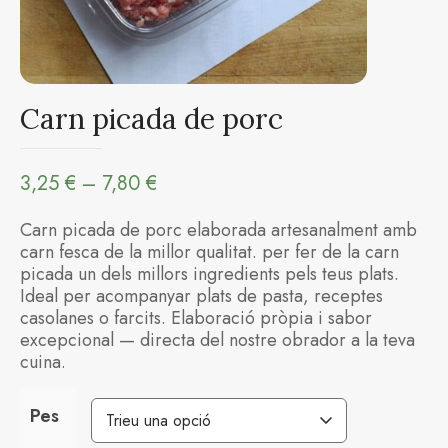
Carn picada de porc
Interval
3,25
€
–
7,80
€
de
Carn picada de porc elaborada artesanalment amb
carn fesca de la millor qualitat. per fer de la carn
preus:
picada un dels millors ingredients pels teus plats.
Ideal per acompanyar plats de pasta, receptes
3,25 €
casolanes o farcits. Elaboració pròpia i sabor
excepcional — directa del nostre obrador a la teva
a
cuina.
7,80 €
Pes