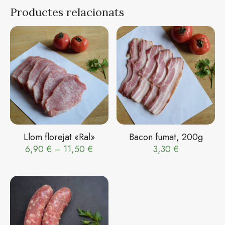
Productes relacionats
Llom florejat «Ral»
Bacon fumat, 200g
Interval
6,90
€
–
11,50
€
3,30
€
de
preus:
6,90 €
a
11,50 €