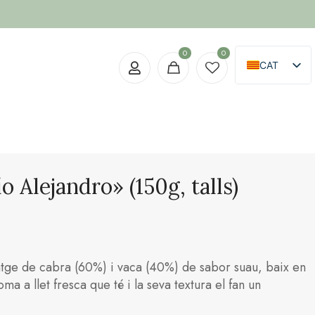
0
0
CAT
ES
o Alejandro» (150g, talls)
matge de cabra (60%) i vaca (40%) de sabor suau, baix en
oma a llet fresca que té i la seva textura el fan un