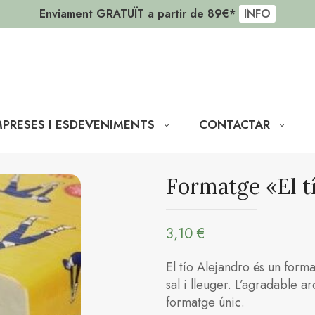
-10% en la primera comanda
CODI: SOLER10
PRESES I ESDEVENIMENTS
CONTACTAR
Formatge «El tí
3,10
€
El tío Alejandro és un for
sal i lleuger. L’agradable ar
formatge únic.