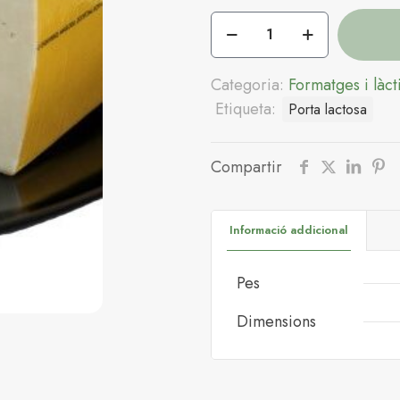
quantitat
de
Formatge
Categoria:
Formatges i làct
"El
Etiqueta:
Porta lactosa
tío
Alejandro"
(150g,
Compartir
talls)
Informació addicional
Pes
Dimensions