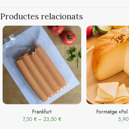
Productes relacionats
Frankfurt
Formatge «Fol
Interval
7,50
€
–
23,50
€
5,9
de