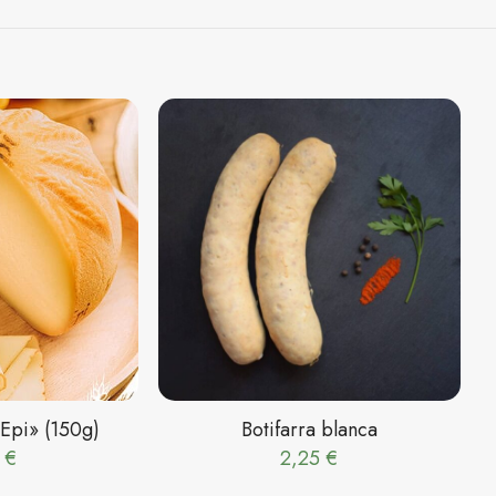
 Epi» (150g)
Botifarra blanca
0
€
2,25
€