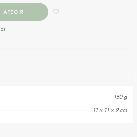
AFEGIR
ics
150 g
11 × 11 × 9 cm