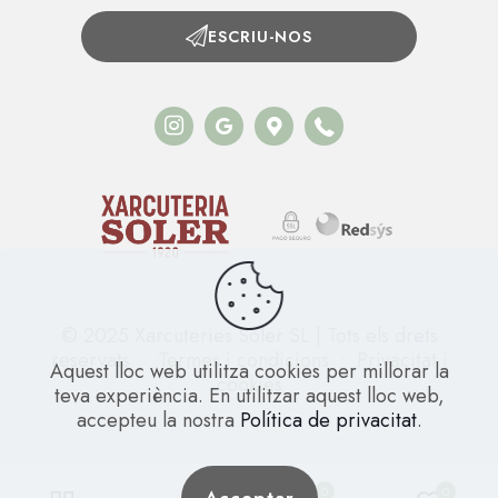
ESCRIU-NOS
© 2025 Xarcuteries Soler SL | Tots els drets
reservats •
Termes i condicions
•
Privacitat i
Aquest lloc web utilitza cookies per millorar la
cookies
teva experiència. En utilitzar aquest lloc web,
accepteu la nostra
Política de privacitat
.
0
0