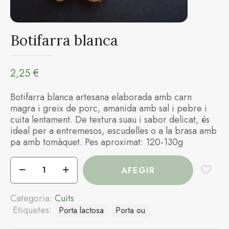
Botifarra blanca
2,25
€
Botifarra blanca artesana elaborada amb carn
magra i greix de porc, amanida amb sal i pebre i
cuita lentament. De textura suau i sabor delicat, és
ideal per a entremesos, escudelles o a la brasa amb
pa amb tomàquet. Pes aproximat: 120-130g
quantitat
AFEGIR
de
Botifarra
blanca
Categoria:
Cuits
Etiquetes:
Porta lactosa
Porta ou