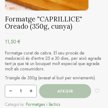
Formatge “CAPRILLICE“
Oreado (350g, cunya)
11,50
€
Formatge curat de cabra. El seu procés de
maduració és d’entre 25 a 30 dies, per això agrada
tant ja que té un bouquet molt especial que agrada
molt als consumidors.
Triangle de 350g (evasat al buit per enviaments).
quantitat
AFEGIR
de
Formatge
“CAPRILLICE“
Categoria:
Formatges i làctics