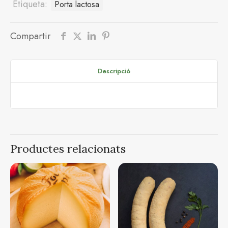
Oreado
Etiqueta:
Porta lactosa
(350g,
cunya)
Compartir
Descripció
Productes relacionats