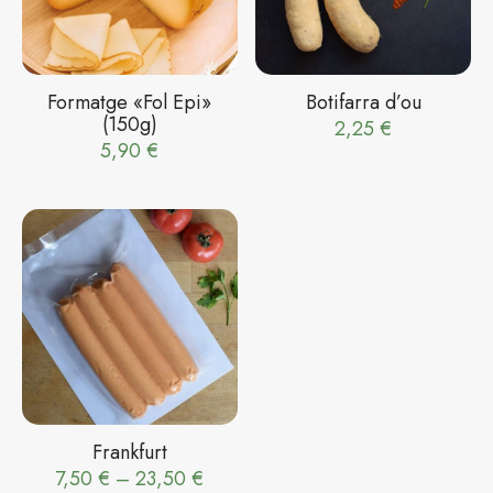
Formatge «Fol Epi»
Botifarra d’ou
(150g)
2,25
€
5,90
€
Frankfurt
Interval
7,50
€
–
23,50
€