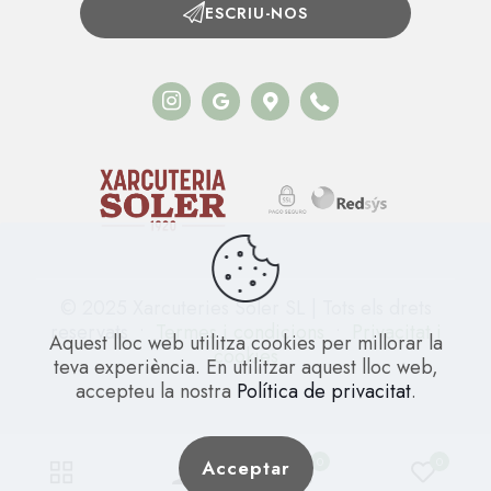
ESCRIU-NOS
© 2025 Xarcuteries Soler SL | Tots els drets
reservats •
Termes i condicions
•
Privacitat i
Aquest lloc web utilitza cookies per millorar la
cookies
teva experiència. En utilitzar aquest lloc web,
accepteu la nostra
Política de privacitat
.
0
0
Acceptar